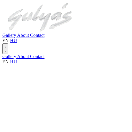
Gallery
About
Contact
EN
HU
Gallery
About
Contact
EN
HU