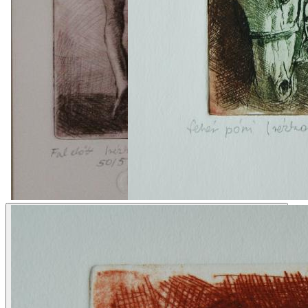
Fal előtt
Fehér póni
17,5x7 cm
12x7 cm