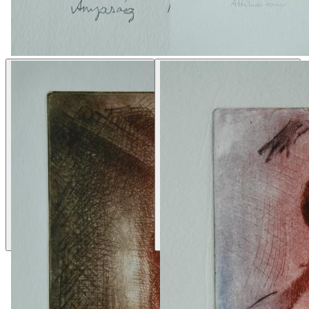
Anyaság
Attitude tour
12 cm
26,5 x18,5 cm