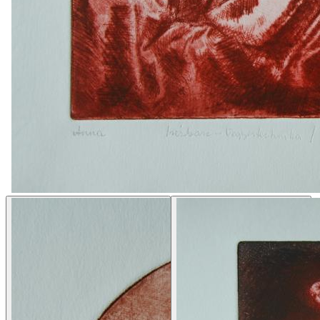
Anna
19x28 cm