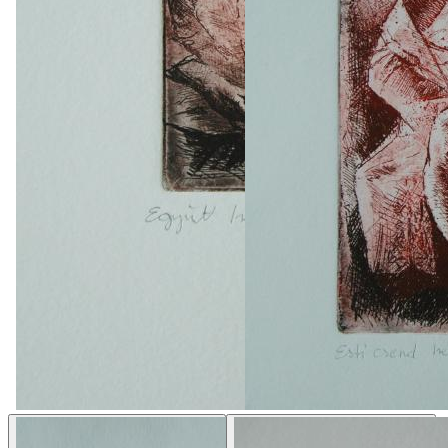
Együtt
Esti csend
15x7 cm
19,5 x 11,5 cm