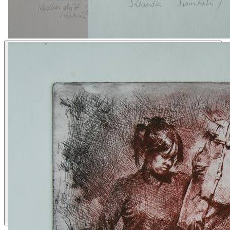
Kedves előtt
Klaudia
20x7 cm
18x13 cm